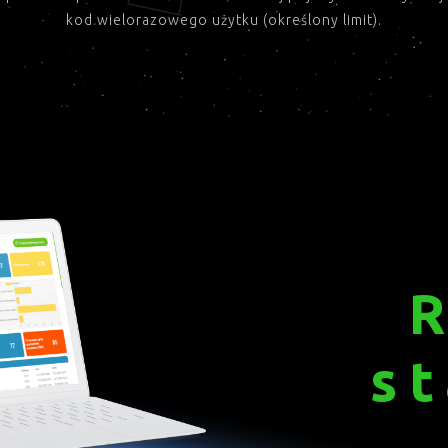
kod wielorazowego użytku (określony limit).
R
st