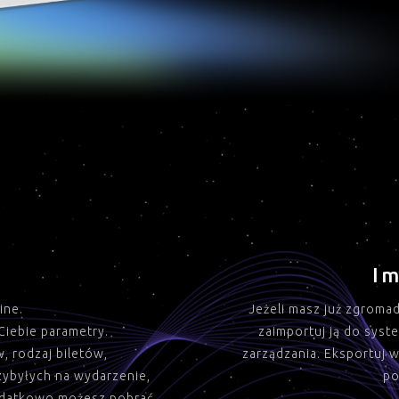
Im
ine.
Jeżeli masz już zgroma
Ciebie parametry.
zaimportuj ją do syst
, rodzaj biletów,
zarządzania. Eksportuj 
zybyłych na wydarzenie,
po
Dodatkowo możesz pobrać