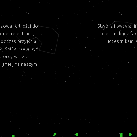
izowane treści do
Stwórz i wysyłaj i
nej rejestracji,
biletami bądź fa
odczas przyjścia
uczestnikami
ia. SMSy mogą być
iorcy wraz z
j [imie] na naszym