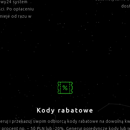
lewy24 system
dos
ci. Po opłaceniu
nieje od razu w
Kody rabatowe
eruj i przekazuj swoim odbiorcą kody rabatowe na dowolną k
 procent np. – 50 PLN lub -20%. Generuj pojedyncze kody lub 