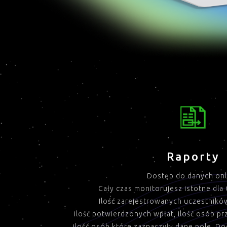
Raporty
Dostęp do danych onl
Cały czas monitorujesz istotne dla 
Ilość zarejestrowanych uczestników
ilość potwierdzonych wpłat, ilość osób pr
ilość osób które zaznaczyły dane pole. 