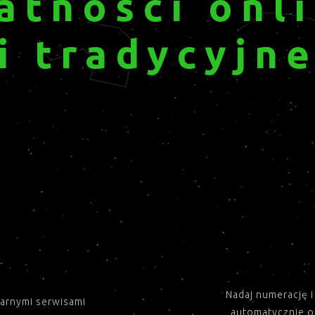
atności onl
i tradycyjn
Nadaj numerację 
ularnymi serwisami
automatycznie o