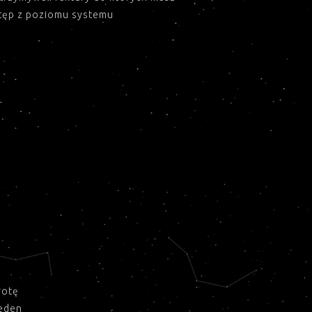
tęp z poziomu systemu
wotę
jeden