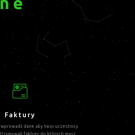
ine
e
Faktury
i wprowadź dane aby twoi uczestnicy
trzymywali faktury do których masz